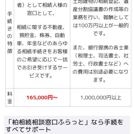
土地建物の相続登記、遺
者）として相続人様の
産分割協議書の作成等の
窓口として、
手
業務を行い、報酬として
続
は100万円以上が一般的
相続に関する不動産、
き
です。
預貯金、株券、自動
の
車、年金などのあらゆ
特
また、銀行提携の各士業
徴
る相続手続きをお客様
（税理士、司法書士、社
のご希望に応じて一括
労士、行政書士など）へ
でお引き受けするサー
の費用は別途必要になり
ビスです。
ます。
料
165,000円～
1,000,000円以上
金
「柏相続相談窓口ふらっと」なら手続を
すべてサポート