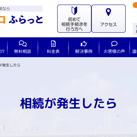
談なら
紹介
無料相談
料金表
解決事例
お客様の声
選
が発生したら
相続が発生したら