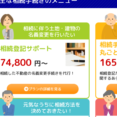
主な相続手続きのメニュー
相続に伴う土地・建物の
名義変更を行いたい
相続
相続登記サポート
丸ご
74,800
165
円〜
相続した不動産の名義変更手続きを代行！
相続登記
関するあ
プランの詳細を見る
元気なうちに相続方法を
決めておきたい！