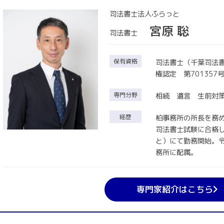
司法書士法人ふらっと
宮原 聡
司法書士
保有資格
司法書士（千葉司法書
権認定 第701357
専門分野
相続 遺言 生前対
経歴
柏事務所の所長を務
司法書士試験に合格
と）にて勤務開始。
務所に配属。
専門家紹介はこちら