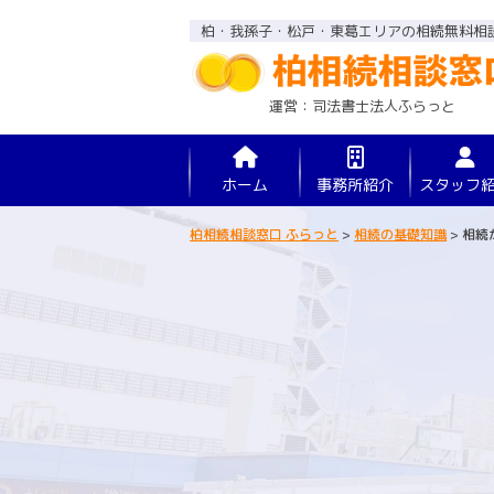
柏・我孫子・松戸・東葛エリアの相続無料相
運営：司法書士法人ふらっと
ホーム
事務所紹介
スタッフ
柏相続相談窓口 ふらっと
>
相続の基礎知識
>
相続