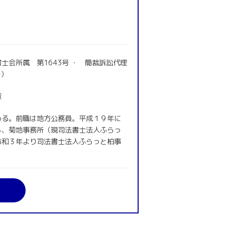
士会所属 第1643号 ・ 簡裁訴訟代理
号）
策
める。前職は地方公務員。平成１９年に
し、菊地事務所（現司法書士法人ふらっ
令和３年より司法書士法人ふらっと柏事