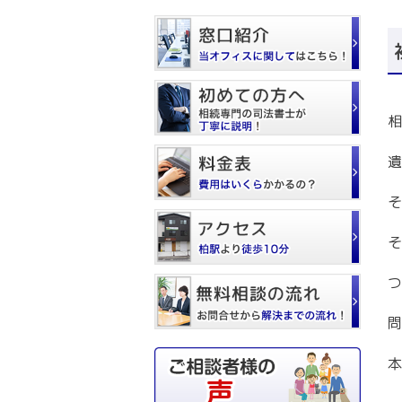
相
遺
そ
そ
つ
問
本