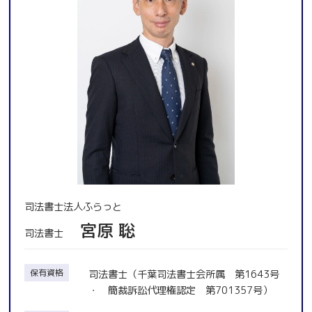
司法書士法人ふらっと
宮原 聡
司法書士
保有資格
司法書士（千葉司法書士会所属 第1643号
・ 簡裁訴訟代理権認定 第701357号）