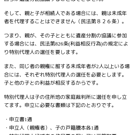
そして、親と子が相続人である場合には、親は未成年
者を代理することはできません（民法第８２６条）。
つまり、親が、その子とともに遺産分割の協議に参加
する場合には、民法第
条
利益相反行為
の規定によ
826
(
)
り特別代理人の選任を要します。
また、同じ者の親権に服する未成年者が
人以上いる場
2
合には、それぞれ特別代理人の選任を必要とします。
子と他の子との利益が相反するからです。
特別代理人は子の住所地の家庭裁判所に選任を申し立
てます。申立に必要な書類は下記のとおりです。
・申立書
通
1
・申立人（親権者）、子の戸籍謄本各
通
1