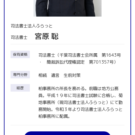
司法書士法人ふらっと
宮原 聡
司法書士
保有資格
司法書士（千葉司法書士会所属 第1643号
・ 簡裁訴訟代理権認定 第701357号）
専門分野
相続 遺言 生前対策
経歴
柏事務所の所長を務める。前職は地方公務
員。平成１９年に司法書士試験に合格し、菊
地事務所（現司法書士法人ふらっと）にて勤
務開始。令和３年より司法書士法人ふらっと
柏事務所に配属。