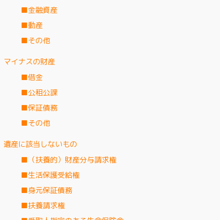
■金融資産
■動産
■その他
マイナスの財産
■借金
■公租公課
■保証債務
■その他
遺産に該当しないもの
■（扶養的）財産分与請求権
■生活保護受給権
■身元保証債務
■扶養請求権