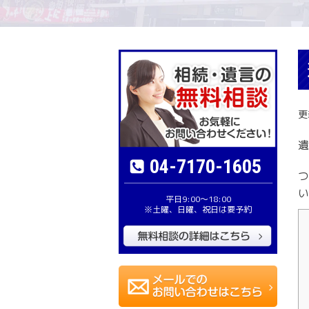
更
遺
04-7170-1605
つ
い
平日9:00〜18:00
※土曜、日曜、祝日は要予約