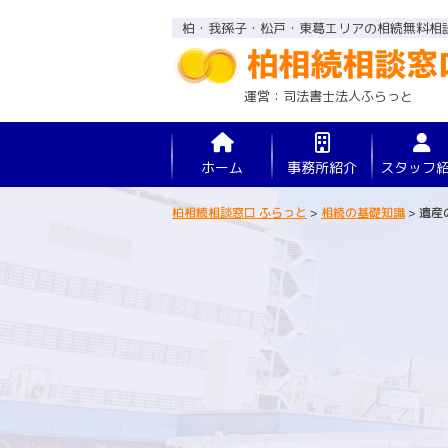
柏・我孫子・松戸・東葛エリアの相続無料相
運営：司法書士法人ふらっと
ホーム
事務所紹介
スタッフ
柏相続相談窓口 ふらっと
>
相続の基礎知識
>
遺産