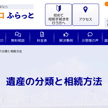
談なら
紹介
無料相談
料金表
解決事例
お客様の声
選
の分類と相続方法
遺産の分類と相続方法