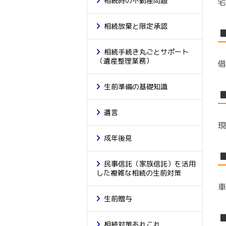
相続時の不動産問題
宅
相続放棄と限定承認
相続手続き丸ごとサポート
（遺産整理業務）
借
生前準備の基礎知識
遺言
現
成年後見
民事信託（家族信託）を活用
した複雑な相続の生前対策
車
生前贈与
相続対策あれこれ