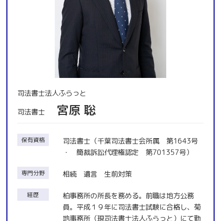
司法書士法人ふらっと
宮原 聡
司法書士
保有資格
司法書士（千葉司法書士会所属 第1643号
・ 簡裁訴訟代理権認定 第701357号）
専門分野
相続 遺言 生前対策
経歴
柏事務所の所長を務める。前職は地方公務
員。平成１９年に司法書士試験に合格し、菊
地事務所（現司法書士法人ふらっと）にて勤