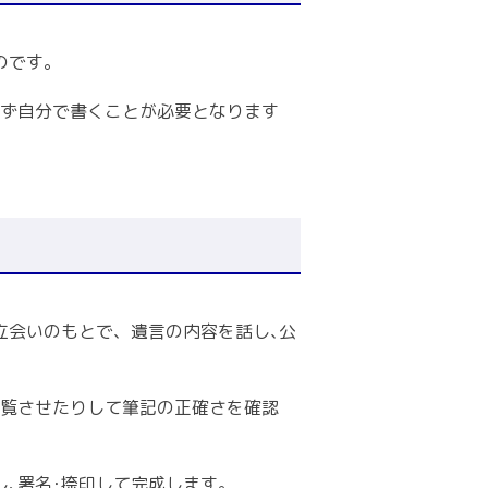
のです｡
必ず自分で書くことが必要となります
立会いのもとで、遺言の内容を話し､公
閲覧させたりして筆記の正確さを確認
､署名･捺印して完成します｡