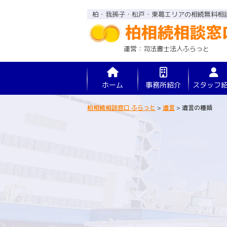
柏・我孫子・松戸・東葛エリアの相続無料相
運営：司法書士法人ふらっと
ホーム
事務所紹介
スタッフ
柏相続相談窓口 ふらっと
>
遺言
>
遺言の種類