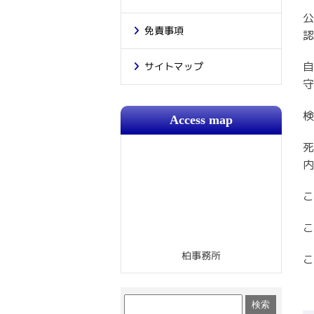
公
免責事項
認
自
サイトマップ
守
検
Access map
死
内
こ
こ
柏事務所
こ